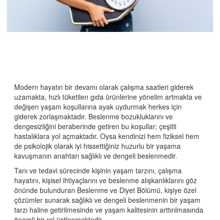
Genel Yoğun Bakım Ünitesi
Göz Sağlığı ve Hastalıkları
İç Hastalıkları (Dahiliye)
Kadın Hastalıkları ve Doğum
Kardiyoloji
Modern hayatın bir devamı olarak çalışma saatleri giderek
uzamakta, hızlı tüketilen gıda ürünlerine yönelim artmakta ve
Karma Servis
değişen yaşam koşullarına ayak uydurmak herkes için
giderek zorlaşmaktadır. Beslenme bozukluklarını ve
Koroner Yoğun Bakım Ünitesi
dengesizliğini beraberinde getiren bu koşullar; çeşitli
Kulak Burun Boğaz
hastalıklara yol açmaktadır. Oysa kendinizi hem fiziksel hem
de psikolojik olarak iyi hissettiğiniz huzurlu bir yaşama
Laboratuvar ve Kan Transfüzyon Merkezi
kavuşmanın anahtarı sağlıklı ve dengeli beslenmedir.
Nöroloji
Tanı ve tedavi sürecinde kişinin yaşam tarzını, çalışma
hayatını, kişisel ihtiyaçlarını ve beslenme alışkanlıklarını göz
Ortopedi ve Travmatoloji
önünde bulunduran Beslenme ve Diyet Bölümü, kişiye özel
çözümler sunarak sağlıklı ve dengeli beslenmenin bir yaşam
Radyoloji
tarzı haline getirilmesinde ve yaşam kalitesinin arttırılmasında
önemli bir rol üstlenmektedir.