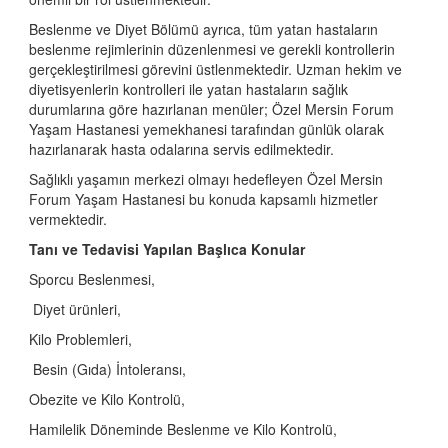
Üroloji
Beslenme ve Diyet Bölümü ayrıca, tüm yatan hastaların
Yeni Doğan Yoğun Bakım Ünitesi
beslenme rejimlerinin düzenlenmesi ve gerekli kontrollerin
gerçekleştirilmesi görevini üstlenmektedir. Uzman hekim ve
diyetisyenlerin kontrolleri ile yatan hastaların sağlık
durumlarına göre hazırlanan menüler; Özel Mersin Forum
Yaşam Hastanesi yemekhanesi tarafından günlük olarak
hazırlanarak hasta odalarına servis edilmektedir.
Sağlıklı yaşamın merkezi olmayı hedefleyen Özel Mersin
Forum Yaşam Hastanesi bu konuda kapsamlı hizmetler
vermektedir.
Tanı ve Tedavisi Yapılan Başlıca Konular
Sporcu Beslenmesi,
Diyet ürünleri,
Kilo Problemleri,
Besin (Gıda) İntoleransı,
Obezite ve Kilo Kontrolü,
Hamilelik Döneminde Beslenme ve Kilo Kontrolü,