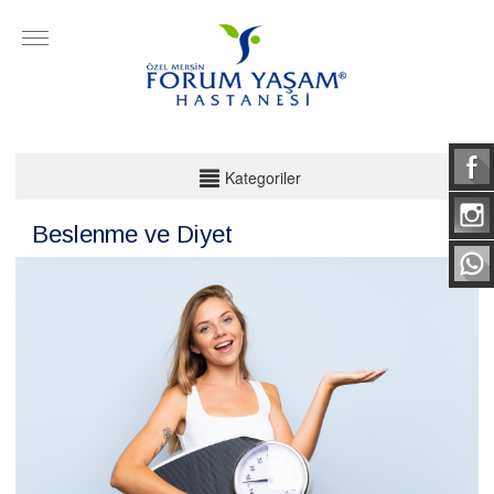
KATEGORİLER
Kategoriler
Acil Servis
Beslenme ve Diyet
Ameliyathane
Anestezi Ve Reanimasyon
Beslenme ve Diyet
Beyin ve Sinir Cerrahisi
Çocuk Sağlığı ve Hastalıkları
Dermatoloji
Genel Cerrahi