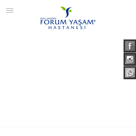
KATEGORİLER
Çocuk Hastalıkları
Kadın Sağlığı ve Hastalıkları
Cildiye
KBB
Ortopedi ve Travmatoloji
İç Hastalıkları