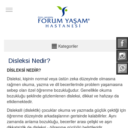
KATEGORİLER
Kategoriler
Çocuk Hastalıkları
Disleksi Nedir?
Kadın Sağlığı ve Hastalıkları
DİSLEKSİ NEDİR?
Cildiye
Disleksi, kişinin normal veya üstün zeka düzeyinde olmasına
rağmen okuma, yazma ve dil becerilerinde problem yaşamasına
KBB
sebep olan özel öğrenme bozukluğudur. Genellikle okuma
bozukluğu şeklinde gözlemlenen disleksi, dikkat ve hafızayı da
Ortopedi ve Travmatoloji
etkilemektedir.
İç Hastalıkları
Disleksili (dislektik) çocuklar okuma ve yazmada güçlük çektiği için
öğrenme düzeyinde arkadaşlarının gerisinde kalabilirler. Aynı
zamanda anlama bozukluğu, beceriler arası çelişki ve aşırı
dikkatsizlik de disleksi - öğrenme güçlüğü belirtileridir.