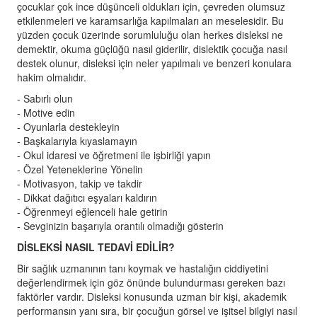
çocuklar çok ince düşünceli oldukları için, çevreden olumsuz
etkilenmeleri ve karamsarlığa kapılmaları an meselesidir. Bu
yüzden çocuk üzerinde sorumluluğu olan herkes disleksi ne
demektir, okuma güçlüğü nasıl giderilir, dislektik çocuğa nasıl
destek olunur, disleksi için neler yapılmalı ve benzeri konulara
hakim olmalıdır.
- Sabırlı olun
- Motive edin
- Oyunlarla destekleyin
- Başkalarıyla kıyaslamayın
- Okul idaresi ve öğretmeni ile işbirliği yapın
- Özel Yeteneklerine Yönelin
- Motivasyon, takip ve takdir
- Dikkat dağıtıcı eşyaları kaldırın
- Öğrenmeyi eğlenceli hale getirin
- Sevginizin başarıyla orantılı olmadığı gösterin
DİSLEKSİ NASIL TEDAVİ EDİLİR?
Bir sağlık uzmanının tanı koymak ve hastalığın ciddiyetini
değerlendirmek için göz önünde bulundurması gereken bazı
faktörler vardır. Disleksi konusunda uzman bir kişi, akademik
performansın yanı sıra, bir çocuğun görsel ve işitsel bilgiyi nasıl