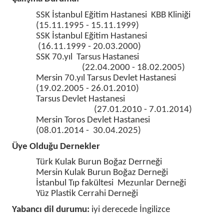
SSK İstanbul Eğitim Hastanesi KBB Kliniği
Genel Cerrahi
(15.11.1995 - 15.11.1999)
Göz Hastalıkları
SSK İstanbul Eğitim Hastanesi
(16.11.1999 - 20.03.2000)
İç Hastalıkları
SSK 70.yıl Tarsus Hastanesi
(22.04.2000 - 18.02.2005)
Kadın Hastalıkları ve Doğum
Mersin 70.yıl Tarsus Devlet Hastanesi
Kardiyoloji
(19.02.2005 - 26.01.2010)
Tarsus Devlet Hastanesi
Kulak Burun Boğaz
(27.01.2010 - 7.01.2014)
Mersin Toros Devlet Hastanesi
Mikrobiyoloji
(08.01.2014 - 30.04.2025)
Neonatoloji (Yeni Doğan)
Üye Olduğu Dernekler
Nöroloji
Türk Kulak Burun Boğaz Derrneği
Ortopedi ve Travmatoloji
Mersin Kulak Burun Boğaz Derneği
İstanbul Tıp fakültesi Mezunlar Derneği
Radyoloji
Yüz Plastik Cerrahi Derneği
Üroloji
Yabancı dil durumu:
iyi derecede İngilizce