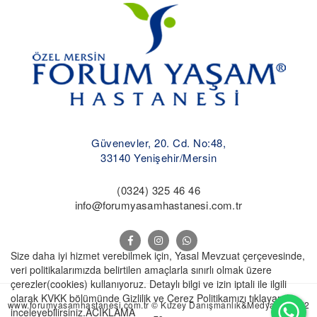
Güvenevler, 20. Cd. No:48,
33140 Yenişehir/Mersin
(0324) 325 46 46
info@forumyasamhastanesi.com.tr
Size daha iyi hizmet verebilmek için, Yasal Mevzuat çerçevesinde,
veri politikalarımızda belirtilen amaçlarla sınırlı olmak üzere
çerezler(cookies) kullanıyoruz. Detaylı bilgi ve izin iptali ile ilgili
olarak KVKK bölümünde Gizlilik ve Çerez Politikamızı tıklayarak
Wh
www.forumyasamhastanesi.com.tr © Kuzey Danışmanlık&Medya- 596 72
inceleyebilirsiniz.
ACIKLAMA