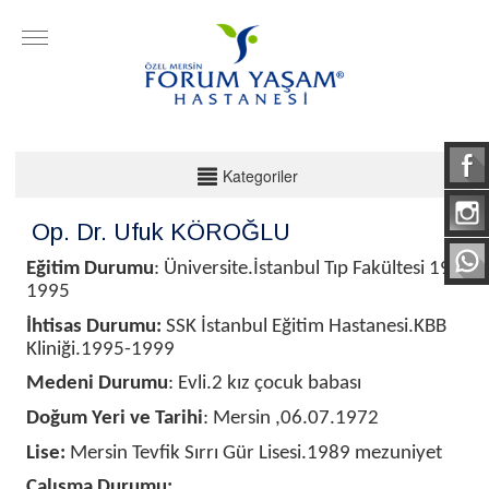
KATEGORİLER
Kategoriler
Acil
Op. Dr. Ufuk KÖROĞLU
Anestezi Ve Reanimasyon
Eğitim Durumu
: Üniversite.İstanbul Tıp Fakültesi 1989-
1995
Beyin ve Sinir Cerrahisi
İhtisas Durumu:
SSK İstanbul Eğitim Hastanesi.KBB
Biyokimya Uzmanı
Kliniği.1995-1999
Cildiye
Medeni Durumu
: Evli.2 kız çocuk babası
Çocuk Cerrahi
Doğum Yeri ve Tarihi
: Mersin ,06.07.1972
Çocuk Sağlığı ve Hastalıkları
Lise:
Mersin Tevfik Sırrı Gür Lisesi.1989 mezuniyet
Diyet ve Sağlıklı Yaşam
Çalışma Durumu: