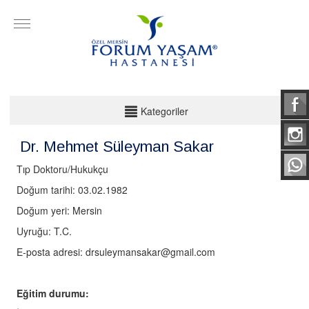
KATEGORİLER
Kategoriler
Acil
Dr. Mehmet Süleyman Sakar
Anestezi Ve Reanimasyon
Tıp Doktoru/Hukukçu
Beyin ve Sinir Cerrahisi
Doğum tarihi: 03.02.1982
Biyokimya Uzmanı
Doğum yeri: Mersin
Uyruğu: T.C.
Cildiye
E-posta adresi: drsuleymansakar@gmail.com
Çocuk Cerrahi
Çocuk Sağlığı ve Hastalıkları
Eğitim durumu:
Diyet ve Sağlıklı Yaşam