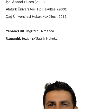
İçel Anadolu Lisesi(2000)
Genel Cerrahi
Atatürk Üniversitesi Tıp Fakültesi (2008)
Göz Hastalıkları
Çağ Üniversitesi Hukuk Fakültesi (2019)
İç Hastalıkları
Yabancı dil:
İngilizce, Almanca
Kadın Hastalıkları ve Doğum
Uzmanlık tezi:
Tıp/Sağlık Hukuku
Kardiyoloji
Kulak Burun Boğaz
Mikrobiyoloji
Neonatoloji (Yeni Doğan)
Nöroloji
Ortopedi ve Travmatoloji
Radyoloji
Üroloji